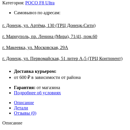
POCO
Категория:
POCO F8 Ultra
F8
Ultra
Самовывоз по адресам:
(12+256)
Blue
г. Донецк, ул. Артёма, 130 (ТРЦ Донецк-Сити)
г. Мариуполь, пр. Ленина (Мира), 71/41, пом.60
г. Макеевка, ул. Московская, 29А
г. Донецк, ул. Первомайская, 51 литер А-5 (ТРЦ Континент)
Доставка курьером:
от 600 ₽ в зависимости от района
Гарантия:
от магазина
Подробнее об условиях
Описание
Детали
Отзывы (0)
Описание